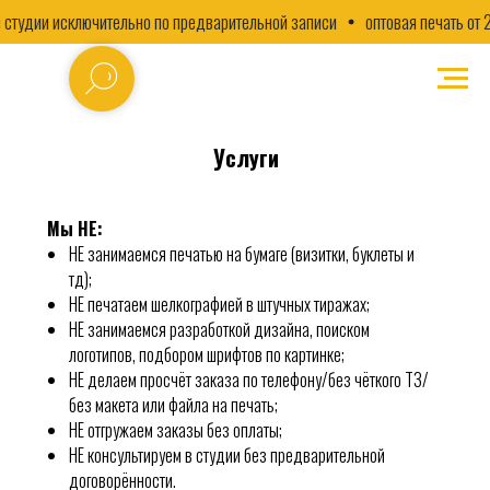
ии исключительно по предварительной записи
оптовая печать от 24 шт
Услуги
Мы НЕ:
НЕ занимаемся печатью на бумаге (визитки, буклеты и
тд);
НЕ печатаем шелкографией в штучных тиражах;
НЕ занимаемся разработкой дизайна, поиском
логотипов, подбором шрифтов по картинке;
НЕ делаем просчёт заказа по телефону/без чёткого ТЗ/
без макета или файла на печать;
НЕ отгружаем заказы без оплаты;
НЕ консультируем в студии без предварительной
договорённости.