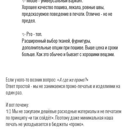
✨ Middle - универсальный вариант.
Хорошее качество пошива, лекала, ровные швы,
предсказуемое поведение в печати. Отлично - но не
предел.
✨ Pro - топ.
Расширенный выбор тканей, фурнитуры,
дополнительные опции при пошиве. Выше цена и сроки
больше. Как это обычно и бывает с хорошими вещами.
Если у кого-то возник вопрос: «
А где же промо?
»
Ответ простой - мы не занимаемся промо-печатью и изделиями на
один раз.
И вот почему:
1⃣ Мы не закупаем дешёвые расходные материалы и не печатаем
по принципу «и так сойдёт». Поэтому даже минимальная наша
печать не укладывается в бюджеты «промо».