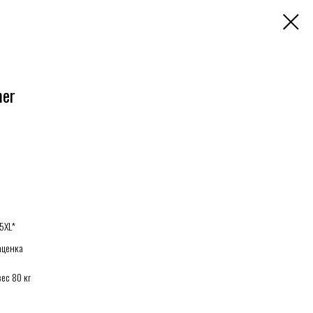
mer
 5XL*
аценка
вес 80 кг