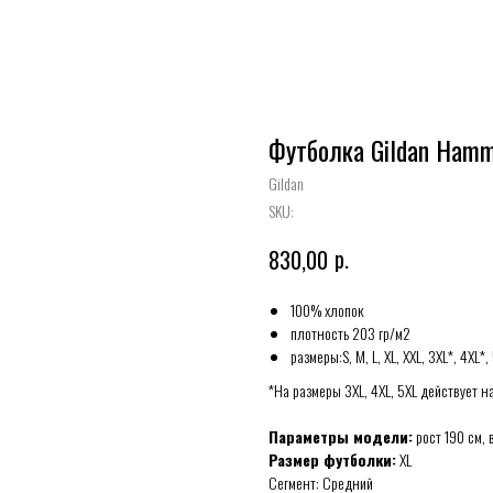
Футболка Gildan Ham
Gildan
SKU:
р.
830,00
100% хлопок
плотность 203 гр/м2
размеры:S, M, L, XL, XXL, 3XL*, 4XL*,
*На размеры 3XL, 4XL, 5XL действует н
Параметры модели:
рост 190 см, 
Размер футболки:
XL
Сегмент: Средний